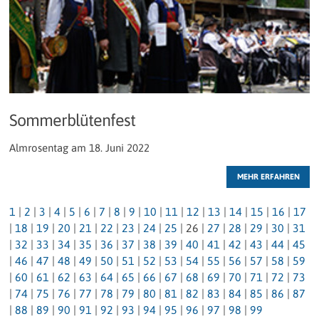
Sommerblütenfest
Almrosentag am 18. Juni 2022
MEHR ERFAHREN
1
|
2
|
3
|
4
|
5
|
6
|
7
|
8
|
9
|
10
|
11
|
12
|
13
|
14
|
15
|
16
|
17
|
18
|
19
|
20
|
21
|
22
|
23
|
24
|
25
|
26
|
27
|
28
|
29
|
30
|
31
|
32
|
33
|
34
|
35
|
36
|
37
|
38
|
39
|
40
|
41
|
42
|
43
|
44
|
45
|
46
|
47
|
48
|
49
|
50
|
51
|
52
|
53
|
54
|
55
|
56
|
57
|
58
|
59
|
60
|
61
|
62
|
63
|
64
|
65
|
66
|
67
|
68
|
69
|
70
|
71
|
72
|
73
|
74
|
75
|
76
|
77
|
78
|
79
|
80
|
81
|
82
|
83
|
84
|
85
|
86
|
87
|
88
|
89
|
90
|
91
|
92
|
93
|
94
|
95
|
96
|
97
|
98
|
99