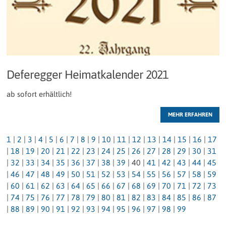
Deferegger Heimatkalender 2021
ab sofort erhältlich!
MEHR ERFAHREN
1
|
2
|
3
|
4
|
5
|
6
|
7
|
8
|
9
|
10
|
11
|
12
|
13
|
14
|
15
|
16
|
17
|
18
|
19
|
20
|
21
|
22
|
23
|
24
|
25
|
26
|
27
|
28
|
29
|
30
|
31
|
32
|
33
|
34
|
35
|
36
|
37
|
38
|
39
|
40
|
41
|
42
|
43
|
44
|
45
|
46
|
47
|
48
|
49
|
50
|
51
|
52
|
53
|
54
|
55
|
56
|
57
|
58
|
59
|
60
|
61
|
62
|
63
|
64
|
65
|
66
|
67
|
68
|
69
|
70
|
71
|
72
|
73
|
74
|
75
|
76
|
77
|
78
|
79
|
80
|
81
|
82
|
83
|
84
|
85
|
86
|
87
|
88
|
89
|
90
|
91
|
92
|
93
|
94
|
95
|
96
|
97
|
98
|
99