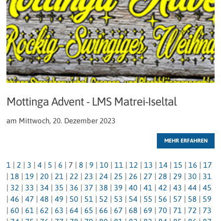
Mottinga Advent - LMS Matrei-Iseltal
am Mittwoch, 20. Dezember 2023
MEHR ERFAHREN
1
|
2
|
3
|
4
|
5
|
6
|
7
|
8
|
9
|
10
|
11
|
12
|
13
|
14
|
15
|
16
|
17
|
18
|
19
|
20
|
21
|
22
|
23
|
24
|
25
|
26
|
27
|
28
|
29
|
30
|
31
|
32
|
33
|
34
|
35
|
36
|
37
|
38
|
39
|
40
|
41
|
42
|
43
|
44
|
45
|
46
|
47
|
48
|
49
|
50
|
51
|
52
|
53
|
54
|
55
|
56
|
57
|
58
|
59
|
60
|
61
|
62
|
63
|
64
|
65
|
66
|
67
|
68
|
69
|
70
|
71
|
72
|
73