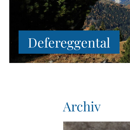
Defereggental
Archiv