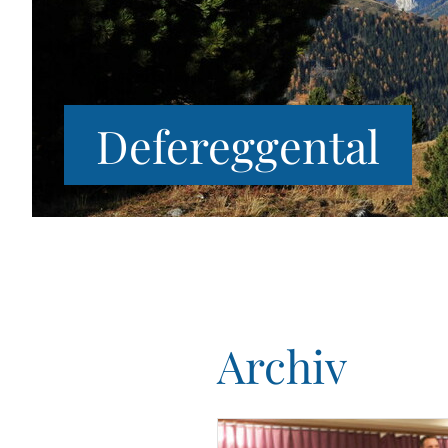
Defereggental
Archiv