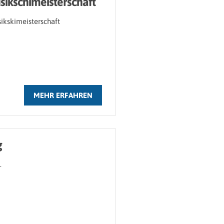
sikschimeisterschaft
ikskimeisterschaft
MEHR ERFAHREN
g
.