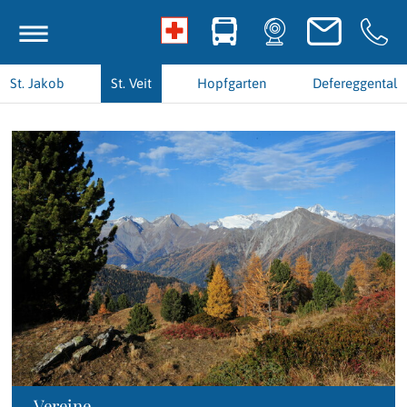
St. Jakob
St. Veit
Hopfgarten
Defereggental
Vereine